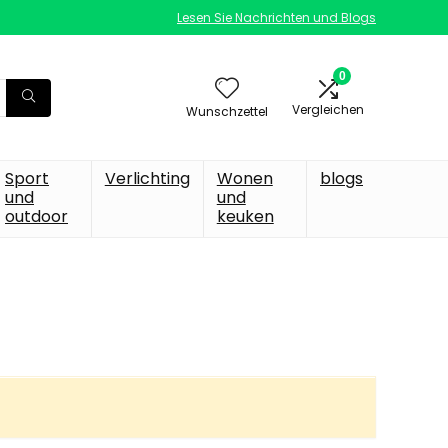
Lesen Sie Nachrichten und Blogs
0
Vergleichen
Wunschzettel
Sport
Verlichting
Wonen
blogs
und
und
outdoor
keuken