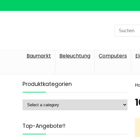
Search
for:
Baumarkt
Beleuchtung
Computers
E
Produktkategorien
H
‎
Top-Angebote!!