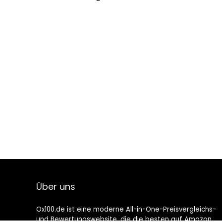
Über uns
Ox100.de ist eine moderne All-in-One-Preisvergleichs-
und Bewertungswebsite, die die besten auf Amazon