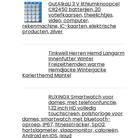
GutAlkaLi 3 V lithiumknoopcel
CR2450 batterijen, 20
votiefkaarsen, theelichtjes,
video, computer,
rekenmachine, IC-kaarten, elektrische
producten, zilver
Tinkwell Herren Hemd Langarm
Innenfutter Winter
Freizeithemden warme
Hemdjacke Winterjacke
Karierthemd Mantel
RUXINGX Smartwatch voor
dames, met telefoonfunctie,
1,32 inch HD volledig
touchscreen, polshorloge voor
dames, smartwatch met bluetooth-
oproep, IP67, fitnesstracker, SpO2,
hartslagmeter, slaapmonitor, calorieën,
Android en iOS, goud