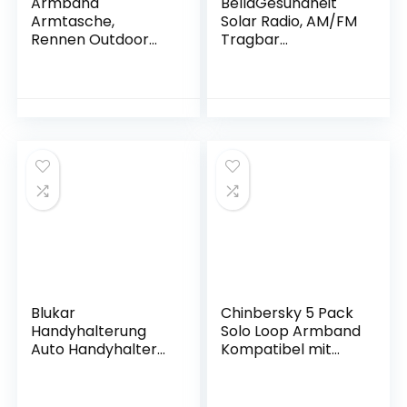
Armband
BellaGesundheit
Armtasche,
Solar Radio, AM/FM
Rennen Outdoor
Tragbar
Handytasche Sport
Kurbelradio
Laufen Doppel
Dynamo
Reißverschluss
Notfallradio mit
Sportarmband für
4000mAh
Handy Bis zu 7,0″,
Wiederaufladbare
iPhone 12 Pro 11 XS
Batterie, Led
MAX XR 8 7 6 6S
Taschenlampe,
Plus, Samsung S20
SOS-Alarm für
S10 Plus S8 Huawei
Camping, Ourdoor,
P40 Pro
Notfall
Blukar
Chinbersky 5 Pack
Handyhalterung
Solo Loop Armband
Auto Handyhalter
Kompatibel mit
fürs Auto, 2022
Apple Watch
Upgrated KFZ
Armband 49mm
Handy Halterung
45mm 44mm