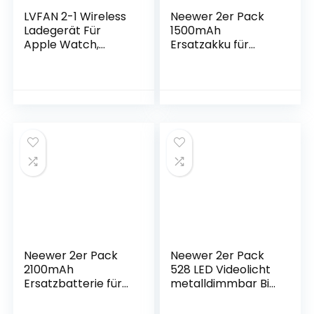
LVFAN 2-1 Wireless
Neewer 2er Pack
Ladegerät Für
1500mAh
Apple Watch,
Ersatzakku für
Tragbares USB-A &
Panasonic DMW-
USB-C Kabelloses
BLC12 und zwei USB
Ladegerät Für
Ladegeräte mit
iWatch,
LCD Bildschirm
Magnetische
Kompatibel mit
Schnellladung
Panasonic Lumix
Ladegerät Für
DMC-FZ200 DMC-
Apple Watch Series
FZ1000 DMC-G5
8/7/6/5/4/3/2/1/S
DMC-G6 DMC-
E/Ultra (Weiß)
G7usw
Neewer 2er Pack
Neewer 2er Pack
2100mAh
528 LED Videolicht
Ersatzbatterie für
metalldimmbar Bi
Nikon EN-EL3e Akku
Farbe 3200K-
und Dual USB
5600K Fotografie