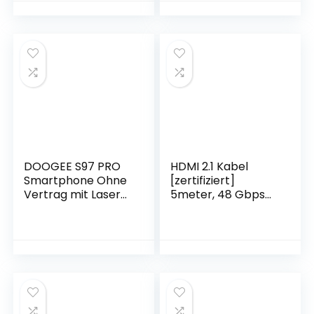
für Amaturenbrett
42mm
&
,Verstellbare
Windschutzscheibe
Dehnbare Nylon
mit EIN-Knopf-
Stoff Sport Ersatz
Release, 360°
Herren Damen
Drehbar, Sehr
band für iWatch
Stabil für
Ultra Series
iPhone/Huawei/Gal
8/7/6/5/4/3/2/1/S
axy/LG
E
DOOGEE S97 PRO
HDMI 2.1 Kabel
Smartphone Ohne
[zertifiziert]
Vertrag mit Laser-
5meter, 48 Gbps
Entfernungsmesser
Ultra High Speed
, Helio G95
Glasfaser HDMI
8GB+128GB,Android
Kabel
11 IP68 Wasserdicht
(8K@60Hz,4K@120
Robustes Handy
Hz), unterstützt
8500mAh Akku,
eARC, HDCP 2.3,
48MP Quad
Dolby Atoms,
Kamera,
kompatibel mit