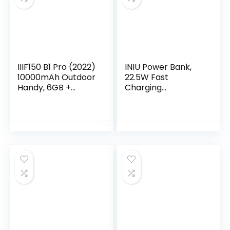
Drahtloses Laden
PS5, Blu-ray Player,
GPS NFC Schwarz
8K Fernsehern
IIIF150 B1 Pro (2022)
INIU Power Bank,
10000mAh Outdoor
22.5W Fast
Handy, 6GB +
Charging
128GB/1 TB 6.5″
10000mAh
FHD+ Outdoor
PowerBank Klein
Smartphone Ohne
aber Stark, PD3.0
Vertrag mit
QC4.0 (USB C Input
Rückseite, 48MP
& Output) externe
+20MP Nachtsicht,
handyakkus
Android 12
kompatibel mit
IP68/IP69K
iPhone 14 13 12 X Pro
Wasserdichter
Max Samsung S21
Handy/4G Dual
Xiaomi AirPods iPad
SIM/NFC