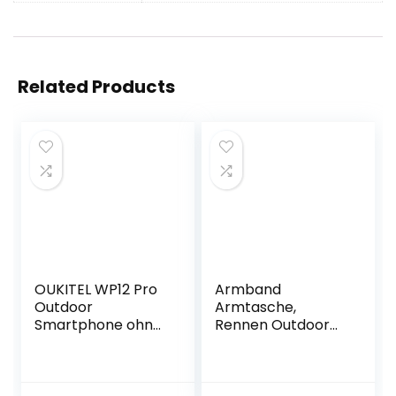
Related Products
OUKITEL WP12 Pro
Armband
Outdoor
Armtasche,
Smartphone ohne
Rennen Outdoor
Vertrag,Android 11
Handytasche
Outdoor
Sport Laufen
Handy,4GB+64GB,
Doppel
Dual SIM 4G,IP68
Reißverschluss