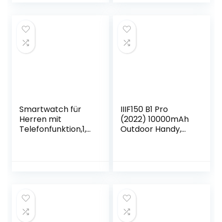
IP69K
Sportarmband für
Wasserdichter,400
Handy Bis zu 7,0″,
0mAh,13MP
iPhone 12 Pro 11 XS
Dreifach
MAX XR 8 7 6 6S
Kamera,5.5 Zoll
Plus, Samsung S20
Dreifach Kamera
S10 Plus S8 Huawei
Face ID NFC
P40 Pro
Smartwatch für
IIIF150 B1 Pro
Herren mit
(2022) 10000mAh
Telefonfunktion,1,3
Outdoor Handy,
2″ Zoll HD
6GB + 128GB/1 TB
Farbdisplay
6.5″ FHD+ Outdoor
Armbanduhr
Smartphone Ohne
Pulsmesser
Vertrag mit
Schlafmonitor
Rückseite, 48MP
Schrittzähler,Fitne
+20MP Nachtsicht,
ss Tracker 20
Android 12
Sportmodi
IP68/IP69K
Smartwatch für
Wasserdichter