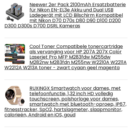
Neewer 2er Pack 2100mAh Ersatzbatterie
für Nikon EN-EL3e Akku und Dual USB
Ladegerät mit LCD Bilschirm Kompatibel
mit Nikon D70 D70s D80 D90 D100 D200
D300 D300s D700 DSRL Kameras
Cool Toner Compatibele tonercartridge
als vervanging voor HP 207A 207X Color
Laserjet Pro MFP M283fdw M255dw
M282nw M283fdn M255nw W2210A W2211A
W2212A W213A toner - zwart cyaan geel magenta
RUXINGX Smartwatch voor dames, met
telefoonfunctie, 1,32 inch HD volledig
touchscreen, polshorloge voor dames,
smartwatch met bluetooth-oproep, IP67,
fitnesstracker, SpO2, hartslagmeter, slaapmonitor,
calorieën, Android en iOS, goud