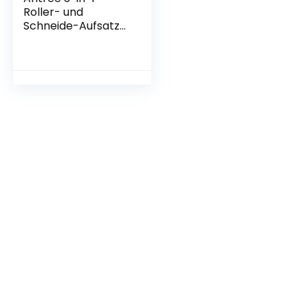
Roller- und
Schneide-Aufsatz-
Set für KitchenAid
Standmixer,
inklusive
Nudelblech-Roller,
Spaghetti,
Fettuccine Cutter
Maker, Zubehör
und
Reinigungsbürste
und Pasta
Trockengestell