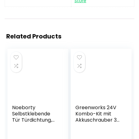
Store
Related Products
Noeborty
Greenworks 24V
Selbstklebende
Kombo-Kit mit
Tür Türdichtung,
Akkuschrauber 35
Unten
N.m und
Türdichtungs,
Schlagschrauber
Zugluftstopper Für
220N.m mit 2 x 2,0