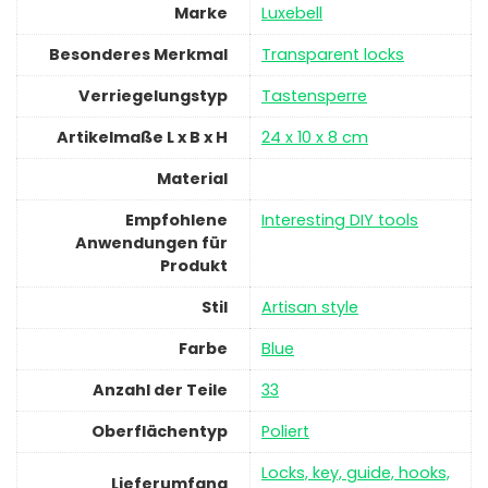
Marke
‎Luxebell
Besonderes Merkmal
‎Transparent locks
Verriegelungstyp
‎Tastensperre
Artikelmaße L x B x H
‎24 x 10 x 8 cm
Material
Empfohlene
‎Interesting DIY tools
Anwendungen für
Produkt
Stil
‎Artisan style
Farbe
‎Blue
Anzahl der Teile
‎33
Oberflächentyp
‎Poliert
‎Locks, key, guide, hooks,
Lieferumfang