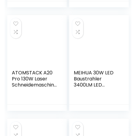
Türen, Draft
Ah Akkus,
Stopper für Tür,
Bürstenlosem
Geeignet Für
Motor, LED-Licht,
Schallschutz,
Gürtelclip, 2
Kälteschutz (Weiß,
Bohrern,
93cm)
Ladegerät und
Werkzeugtasche
ATOMSTACK A20
MEIHUA 30W LED
Pro 130W Laser
Baustrahler
Schneidemaschine
3400LM LED
, 60W Laserenergie
Strahler IP66
CNC Laser
Wasserdicht
Graviermaschine,
Arbeitsleuchte
20w
3.5M Kabel
Lasergravierer und
Flutlicht LED Fluter
Laserschneider mit
mit Stecker 6500K
Air Assist, Support
Kaltweiß
APP, DIY
Arbeitsscheinwerf