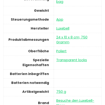
bag
Gewicht
Steuerungsmethode
‎App
Hersteller
‎Luxebell
‎24 x 10 x 8 cm; 750
Produktabmessungen
Gramm
Oberfläche
‎Poliert
Spezielle
‎Transparent locks
Eigenschaften
Batterien inbegriffen
Batterien notwendig
Artikelgewicht
‎750 g
Besuche den Luxebell-
Brand