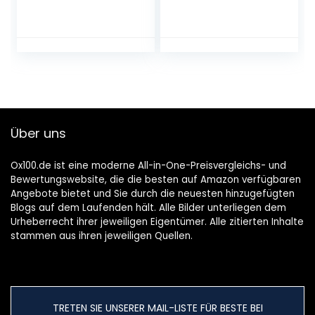
lur 3 Flammig, Dec
Lichterkette USB
kenleuchte Schwa
mit Fernbedienung
rz Metall, Küche La
Timer, IP44
mpe Kugel Glas La
Warmweiß und
mpenschirm inkl. K
Bunt Lichterkette
altweiß Licht 6000
außen 11 modi
K G9 Glühbirne Ø3
Garten
3xH25 cm
Lichterkette für
Zimmer Hochzeit
Über uns
Camping
Ox100.de ist eine moderne All-in-One-Preisvergleichs- und
Bewertungswebsite, die die besten auf Amazon verfügbaren
Angebote bietet und Sie durch die neuesten hinzugefügten
Blogs auf dem Laufenden hält. Alle Bilder unterliegen dem
Urheberrecht ihrer jeweiligen Eigentümer. Alle zitierten Inhalte
stammen aus ihren jeweiligen Quellen.
TRETEN SIE UNSERER MAIL-LISTE FÜR BESTE BEI