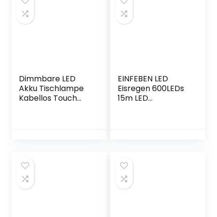
Dimmbare LED
EINFEBEN LED
Akku Tischlampe
Eisregen 600LEDs
Kabellos Touch
15m LED
Aufladbare
Lichterkette
Tragbare
Außen&innen LED
Tischleuchte und 8
Lichterkettenvorh
Farben verfügbar
ang mit 8 Modi,
IP54 Wasserdichte
IP44 Wasserdicht
Metall Outdoor
Deko für
Tischleuchte für
Weihnachten,
Restaurant,
Partydekoration,
Schlafzimmer,
Innenbeleuchtung,
rbeit, Bar(Grau)
Warmweiß