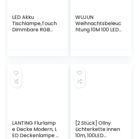
LED Akku
WUJUN
Tischlampe,Touch
Weihnachtsbeleuc
Dimmbare RGB
htung 10M 100 LED
Metall led kabellos
Batterie
tischleuchte mit
Lichterketten mit
Kabelloses Laden,
Timer & Memory
IP54 wasserdicht
Funktion & 8 Modi,
wasserdicht LED
USB oder Batterie
Tischleuchte für
betriebene
Restaurants
wasserdichte
Garten Bars (A-
Lichterketten für
Grau)
Weihnachten
Dekoration
(Warmweiß)
LANTING Flurlamp
[2 Stück] Ollny
e Decke Modern, L
Lichterkette innen
ED Deckenlampe F
10m, 100LED