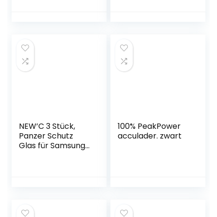
telefoonhoes + 2
en Huawei, met
stuks
gepatenteerde
beschermfolie + 2
intelligente
stuks
metalen
camerabeschermi
oplaadetui
ng [militaire
bescherming]
anti-geel,
stootvaste case,
360 graden
beschermhoes,
blauw
NEW’C 3 Stück,
100% PeakPower
Panzer Schutz
acculader. zwart
Glas für Samsung
Galaxy S22 5G, Frei
von Kratzern, 9H
Härte, HD
Displayschutzfolie,
0.26mm Ultra-klar,
Ultrabeständig