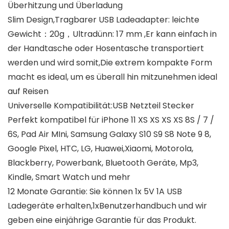
Überhitzung und Überladung
Slim Design,Tragbarer USB Ladeadapter: leichte
Gewicht：20g，Ultradünn: 17 mm ,Er kann einfach in
der Handtasche oder Hosentasche transportiert
werden und wird somit,Die extrem kompakte Form
macht es ideal, um es überall hin mitzunehmen ideal
auf Reisen
Universelle Kompatibilität:USB Netzteil Stecker
Perfekt kompatibel für iPhone 11 XS XS XS XS 8S / 7 /
6S, Pad Air MIni, Samsung Galaxy S10 S9 S8 Note 9 8,
Google Pixel, HTC, LG, Huawei,Xiaomi, Motorola,
Blackberry, Powerbank, Bluetooth Geräte, Mp3,
Kindle, Smart Watch und mehr
12 Monate Garantie: Sie können 1x 5V 1A USB
Ladegeräte erhalten,1xBenutzerhandbuch und wir
geben eine einjährige Garantie für das Produkt.