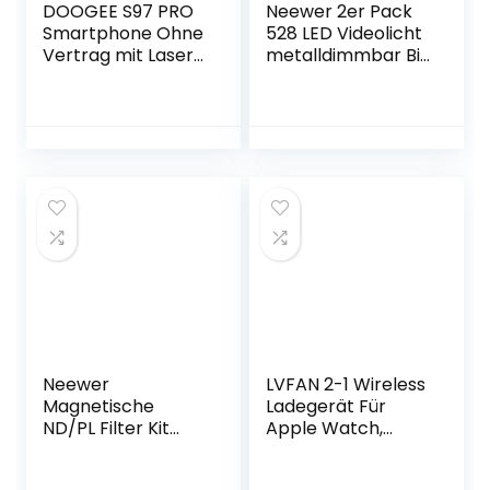
DOOGEE S97 PRO
Neewer 2er Pack
Smartphone Ohne
528 LED Videolicht
Vertrag mit Laser-
metalldimmbar Bi
Entfernungsmesse
Farbe 3200K-
r, Helio G95
5600K Fotografie
8GB+128GB,Androi
Beleuchtungsset
d 11 IP68
mit intelligentem
Wasserdicht
APP
Robustes Handy
Steuerungssystem
8500mAh Akku,
LCD Bildschirm und
48MP Quad
Lichtstativ Studio
Kamera,
Außen
Drahtloses Laden
GPS NFC Schwarz
Neewer
LVFAN 2-1 Wireless
Magnetische
Ladegerät Für
ND/PL Filter Kit
Apple Watch,
Kompatibel mit
Tragbares USB-A
DJI Osmo Pocket 2
& USB-C