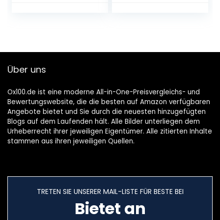
Winterjacke
Mutter Tochter
Karierthemd
Kette Herz
Mantel
Anhänger
Inspirierende
Geburtstag
Weihnachten
Geschenke für
Über uns
Unsere Tochter
von Mama Papa
Ox100.de ist eine moderne All-in-One-Preisvergleichs- und
Bewertungswebsite, die die besten auf Amazon verfügbaren
Angebote bietet und Sie durch die neuesten hinzugefügten
Blogs auf dem Laufenden hält. Alle Bilder unterliegen dem
Urheberrecht ihrer jeweiligen Eigentümer. Alle zitierten Inhalte
stammen aus ihren jeweiligen Quellen.
TRETEN SIE UNSERER MAIL-LISTE FÜR BESTE BEI
Bietet an