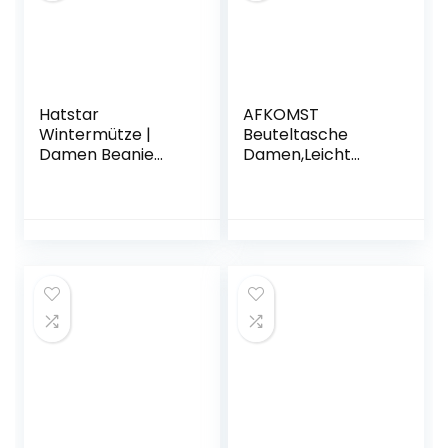
Hatstar
AFKOMST
Wintermütze |
Beuteltasche
Damen Beanie
Damen,Leicht
Mütze | Herren
Schultertasche
Feinstrick Beanie |
Damen Gross und
für Frauen Männer
Sanft Handtasche
Unisex | Cuffed
mit 2
Hats Weich &
Schulterriemen
Warm