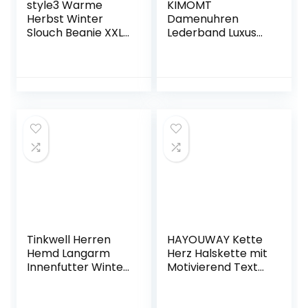
style3 Warme
KIMOMT
Herbst Winter
Damenuhren
Slouch Beanie XXL
Lederband Luxus
aus
Quarzuhren
atmungsaktivem,
wasserdichte
feinem und
Mode Kreative
leichten Jersey
Armbanduhr für
Unisex Mütze
Damen Mädchen
Wintermütze
Damen
Einheitsgröße
Tinkwell Herren
HAYOUWAY Kette
Hemd Langarm
Herz Halskette mit
Innenfutter Winter
Motivierend Text
Freizeithemden
An Meine Tochter
warme Hemdjacke
Damen Mädchen,