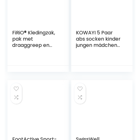
FiRiO® Kledingzak,
KOWAYI 5 Paar
pak met
abs socken kinder
draaggreep en
jungen mädchen
schoenzak,
baby
hoogwaardige
stoppersocken
kledingzakken met
unisex kleinkind
ritssluiting,
antirutschsocken
kledingtas, zakelijk,
rutschfeste
kledingbeschermh
kindersocken
oes, kledinghoes
rutschsocken
voor reizen en
noppensocken
opbergen, 2X
zwart, Set van 2,
kledingtas
FootActive Sport-
SwissWell