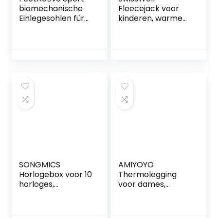
biomechanische
Fleecejack voor
Einlegesohlen für
kinderen, warme
Sport und Freizeit.
hoodie met
Perfekte
fleecevoering
Unterstützung und
Dämpfung für
Fersen, Füße,
Schienbeine und
Rücken.
SONGMICS
AMIYOYO
Horlogebox voor 10
Thermolegging
horloges,
voor dames,
horlogekast met
gevoerde
glazen deksel,
thermische
horlogekoffer,
legging voor de