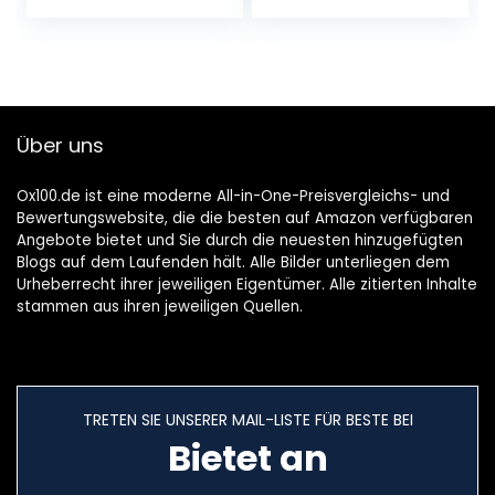
horlogekussen
winter, hoge taille,
uitneembaar,
ondoorzichtig,
fluwelen voering,
panty met fleece,
metalen sluiting,
warm, behaaglijk,
cadeau-idee, PU-
elastische
overtrek in zwart,
sportlegging
Über uns
binnenvoering in
zwart JWB010B02
Ox100.de ist eine moderne All-in-One-Preisvergleichs- und
Bewertungswebsite, die die besten auf Amazon verfügbaren
Angebote bietet und Sie durch die neuesten hinzugefügten
Blogs auf dem Laufenden hält. Alle Bilder unterliegen dem
Urheberrecht ihrer jeweiligen Eigentümer. Alle zitierten Inhalte
stammen aus ihren jeweiligen Quellen.
TRETEN SIE UNSERER MAIL-LISTE FÜR BESTE BEI
Bietet an