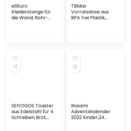
eSituro
TBMax
Kleiderstange für
Vorratsdose aus
die Wand, Rohr-
BPA frei Plastik,
Kleidergestell
Aufbewahrungsbo
Wandaufhänger
x Küche Luftdicht
für Kleidung
Behälter mit
Lagerung,
deckel und
Abnehmbare
Messbecher,
Kleiderständer im
Frischhaltedose
Industrie-Design,
für Müsli, Reis, Mehl,
Schwarz 180 cm
Futter
SGR0129
Haustiere(2L)
SEIYOGDS Toaster
Rosami
aus Edelstahl für 4
Adventskalender
Schreiben Brot,
2022 Kinder,24
Toastablett
Weihnachtskalend
Toastregal
er