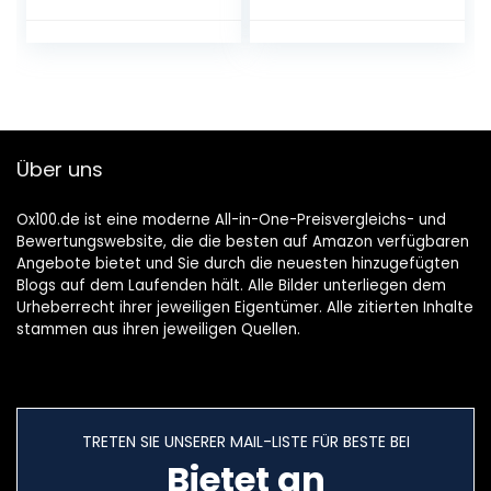
Camping Toaster
Spielzeug,Advents
mit faltbarem
kalender mit
Ständer, Ständer
Tierischen
Tragbarer Faltbar
Bausteinen wie
Toastständer für
Dinosaurier, Adler,
Familien Outdoor
Haie,frühzeitiges
Gasherd Kocher
Geschenk zu
Über uns
Picknick
Weihnachten für
Kinder
Ox100.de ist eine moderne All-in-One-Preisvergleichs- und
Bewertungswebsite, die die besten auf Amazon verfügbaren
Angebote bietet und Sie durch die neuesten hinzugefügten
Blogs auf dem Laufenden hält. Alle Bilder unterliegen dem
Urheberrecht ihrer jeweiligen Eigentümer. Alle zitierten Inhalte
stammen aus ihren jeweiligen Quellen.
TRETEN SIE UNSERER MAIL-LISTE FÜR BESTE BEI
Bietet an