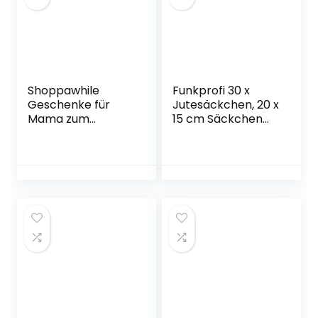
Shoppawhile
Funkprofi 30 x
Geschenke für
Jutesäckchen, 20 x
Mama zum
15 cm Säckchen
Geburtstag
Stoffbeutel mit
Muttertag Mama
Kordelzug,
Geschenk Faultier
Leinenbalkentasch
Kuscheldecke
e Leinentasche für
Flauschig
Schmuck
51*59inch Mütter
Geschenk
(Naturfarben +
Weinrot)