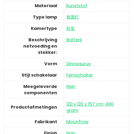
Materiaal
‎Kunststof
Type lamp
‎氛围灯
Kamertype
‎卧室
Beschrijving
‎Batterij
netvoeding en
stekker:
Vorm
‎Dinosaurus
Stijl schakelaar
‎Fernschalter
Meegeleverde
‎Nan
componenten
‎120 x 120 x 157 cm; 490
Productafmetingen
gram
Fabrikant
‎Moonfrow
Finish
‎Nan