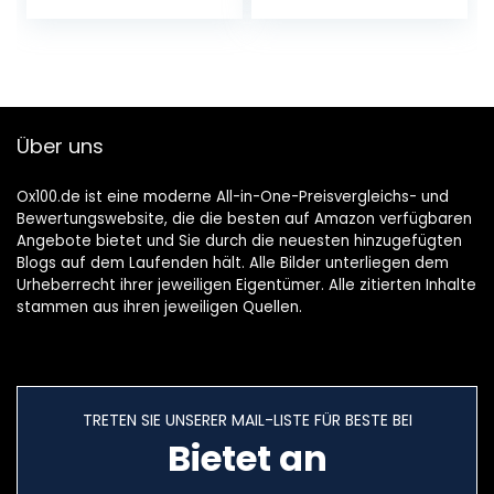
groene kabel,
kerstdecoratie
waterdicht 8 modi,
voor binnen en
kerstverlichting
buiten tuin feest
voor tuin,
bruiloft warmwit
kerstdecoratie
Über uns
Ox100.de ist eine moderne All-in-One-Preisvergleichs- und
Bewertungswebsite, die die besten auf Amazon verfügbaren
Angebote bietet und Sie durch die neuesten hinzugefügten
Blogs auf dem Laufenden hält. Alle Bilder unterliegen dem
Urheberrecht ihrer jeweiligen Eigentümer. Alle zitierten Inhalte
stammen aus ihren jeweiligen Quellen.
TRETEN SIE UNSERER MAIL-LISTE FÜR BESTE BEI
Bietet an