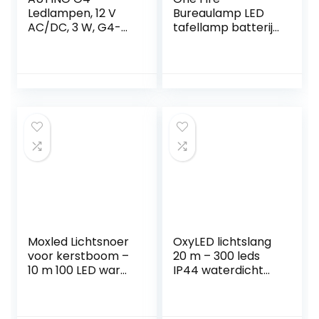
Ledlampen, 12 V
Bureaulamp LED
AC/DC, 3 W, G4-
tafellamp batterij
gloeilampen, 6000
lamp dimbaar,
K, koudwit, 300 lm,
leeslamp LED lamp
vervanging voor
batterij
30 W
aangedreven
halogeenlampen,
opvouwbaar &
geen flikkeren, niet
draagbaar,
dimbaar, 360
bureaulamp LED
graden lichthoek,
batterij lamp, LED
verpakking van 10
bureaulamp
stuks
batterij tafellamp
LED lamp
Moxled Lichtsnoer
OxyLED lichtslang
voor kerstboom –
20 m – 300 leds
10 m 100 LED warm
IP44 waterdicht
wit lichtketting
lichtslang buiten
met timer
binnen 8 modi
geheugenfunctie,
lichtketting