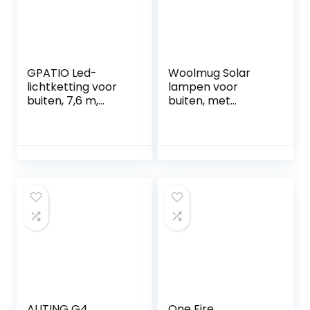
GPATIO Led-
Woolmug Solar
lichtketting voor
lampen voor
buiten, 7,6 m,
buiten, met
lichtketting, voor
bewegingsmelder,
buiten, stroom
286 leds,
met 12 + 1 stuks,
zonnelamp voor
warmwit, G40
buiten, IP65,
gloeilampen,
waterdicht, met
plastic, IP45
afstandsbediening,
waterdicht, voor
3 modi, 300 graden
binnen en buiten,
verlichtingshoek
voor tuin, terras,
voor tuin, terras,
bruiloften, feesten
achtertuin, 2 stuks
AUTING G4
One Fire