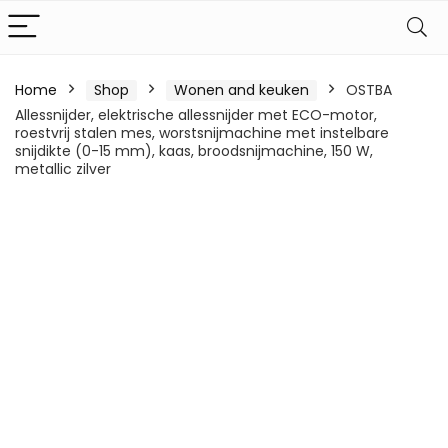
Home
Shop
Wonen and keuken
OSTBA
Allessnijder, elektrische allessnijder met ECO-motor,
roestvrij stalen mes, worstsnijmachine met instelbare
snijdikte (0-15 mm), kaas, broodsnijmachine, 150 W,
metallic zilver