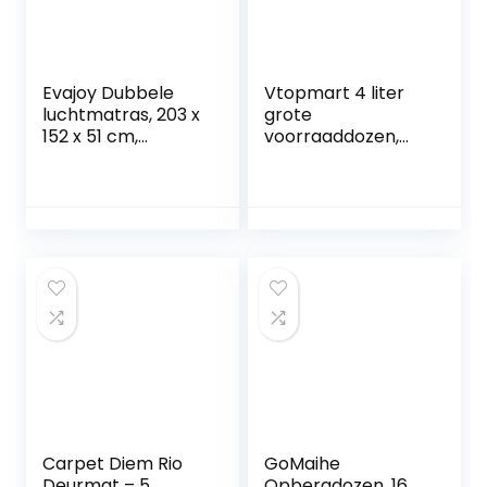
Evajoy Dubbele
Vtopmart 4 liter
luchtmatras, 203 x
grote
152 x 51 cm,
voorraaddozen,
luchtbed met
set van 4 en 24
ingebouwde
etiketten voor
pomp, groot
granen, meel,
luchtbed voor 2
suiker (zwart)
personen, inclusief
opbergtas
Carpet Diem Rio
GoMaihe
Deurmat – 5
Opbergdozen, 16