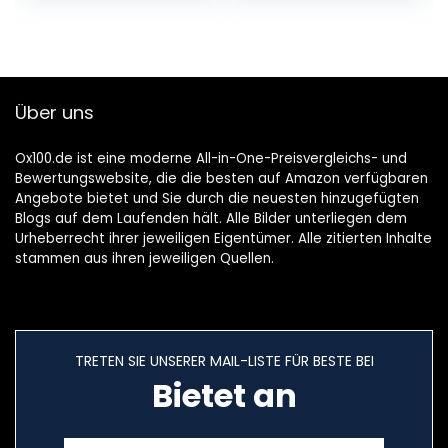
hangers als
badkamerfolie,
boomversiering,
mat,
kerstversiering of
inkijkbeschermings
geschenkhanger
folie
(design 52, geruit)
Über uns
Ox100.de ist eine moderne All-in-One-Preisvergleichs- und
Bewertungswebsite, die die besten auf Amazon verfügbaren
Angebote bietet und Sie durch die neuesten hinzugefügten
Blogs auf dem Laufenden hält. Alle Bilder unterliegen dem
Urheberrecht ihrer jeweiligen Eigentümer. Alle zitierten Inhalte
stammen aus ihren jeweiligen Quellen.
TRETEN SIE UNSERER MAIL-LISTE FÜR BESTE BEI
Bietet an