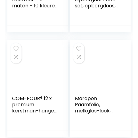
maten – 10 kleuren
set, opbergdoos,
deurmat met zeer
keukenorganizer,
sterke vuil en
luchtdichte
vochtopname –
voorraadcontainer
Schoonloopmat
, plastic met
deksel,
voorraaddoos
voor muesli, meel,
koffiebonen,
korenflakes
opslag, 2 l, 1,4 l, 0,8 l
COM-FOUR® 12 x
Marapon
premium
Raamfolie,
kerstman-hanger
melkglas-look,
voor de
zelfklevende
kerstboom,
melkglas-folie,
betoverende
zonder lijm,
kerstboomfiguren
statische