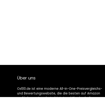
Über uns
Ox100.de ist eine moderne All-in-One-Preisvergleichs-
und Bewertungswebsite, die die besten auf Amazon
verfügbaren Angebote bietet und Sie durch die
neuesten hinzugefügten Blogs auf dem Laufenden