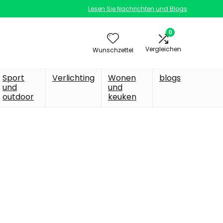
Lesen Sie Nachrichten und Blogs
0
Vergleichen
Wunschzettel
Sport
Verlichting
Wonen
blogs
und
und
outdoor
keuken