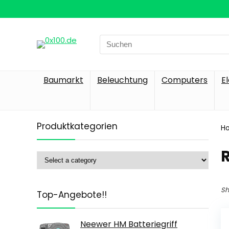
Search
for:
Baumarkt
Beleuchtung
Computers
E
Produktkategorien
H
‎
Sh
Top-Angebote!!
Neewer HM Batteriegriff