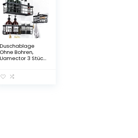
Duschablage
Ohne Bohren,
Uamector 3 Stück
Badezimmer
Regal, Rostfreier
Edelstahl Schwarz
Duschregal für
Shampoo und
Duschgel