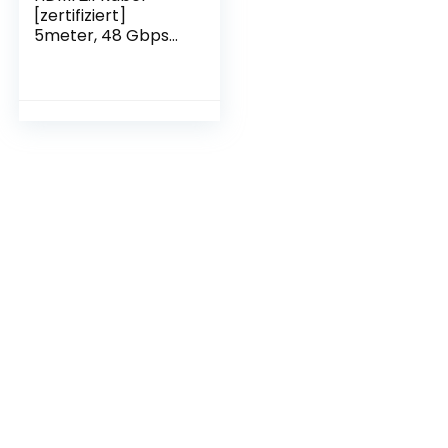
[zertifiziert]
5meter, 48 Gbps
Ultra High Speed
Glasfaser HDMI
Kabel
(8K@60Hz,4K@120
Hz), unterstützt
eARC, HDCP 2.3,
Dolby Atoms,
kompatibel mit
PS5, Blu-ray Player,
8K Fernsehern