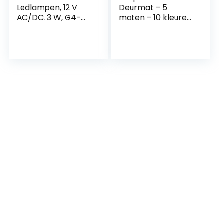
Ledlampen, 12 V
Deurmat – 5
AC/DC, 3 W, G4-
maten – 10 kleuren
gloeilampen, 6000
deurmat met zeer
K, koudwit, 300 lm,
sterke vuil en
vervanging voor 30
vochtopname –
W
Schoonloopmat
halogeenlampen,
geen flikkeren, niet
dimbaar, 360
graden lichthoek,
verpakking van 10
stuks