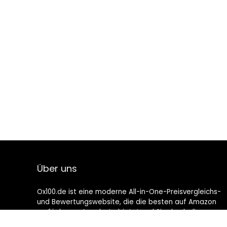
Über uns
Ox100.de ist eine moderne All-in-One-Preisvergleichs-
und Bewertungswebsite, die die besten auf Amazon
verfügbaren Angebote bietet und Sie durch die
neuesten hinzugefügten Blogs auf dem Laufenden