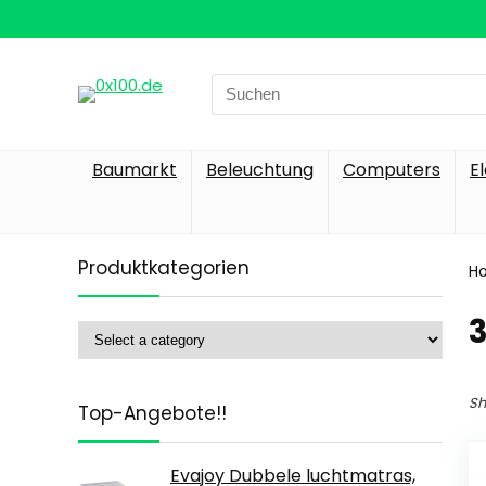
Search
for:
Baumarkt
Beleuchtung
Computers
E
Produktkategorien
H
‎
Sh
Top-Angebote!!
Evajoy Dubbele luchtmatras,