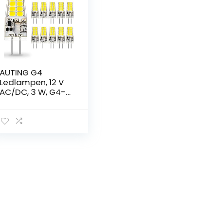
AUTING G4
Ledlampen, 12 V
AC/DC, 3 W, G4-
gloeilampen,
6000 K, koudwit,
300 lm,
vervanging voor
30 W
halogeenlampen,
geen flikkeren,
niet dimbaar, 360
graden lichthoek,
verpakking van 10
stuks