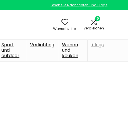
Lesen Sie Nachrichten und Blogs
0
Vergleichen
Wunschzettel
Sport
Verlichting
Wonen
blogs
und
und
outdoor
keuken