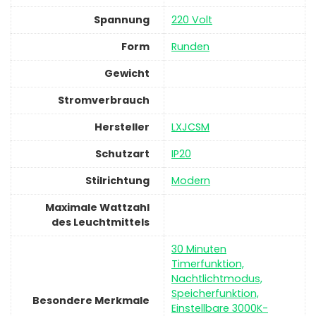
Spannung
‎220 Volt
Form
‎Runden
Gewicht
Stromverbrauch
Hersteller
‎LXJCSM
Schutzart
‎IP20
Stilrichtung
‎Modern
Maximale Wattzahl
des Leuchtmittels
‎30 Minuten
Timerfunktion,
Nachtlichtmodus,
Speicherfunktion,
Besondere Merkmale
Einstellbare 3000K-