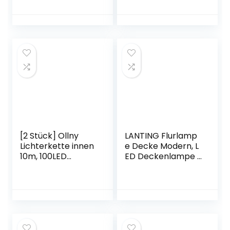
Tragbare
Lichterketten
Tischleuchte und 8
Silberdraht Innen
Farben verfügbar
Sterne
IP54 Wasserdichte
Beleuchtung für
Metall Outdoor
Weihnachtsfeier
Tischleuchte für
Zimmer Balkon
Restaurant,
Erntedankfest
Schlafzimmer,
Hochzeit DIY
rbeit, Bar(Grau)
Dekoration, Lila
[2 Stück] Ollny
LANTING Flurlamp
Lichterkette innen
e Decke Modern, L
10m, 100LED
ED Deckenlampe F
Lichterkette USB
lur 3 Flammig, Dec
mit Fernbedienung
kenleuchte Schwa
Timer, IP44
rz Metall, Küche La
Warmweiß und
mpe Kugel Glas La
Bunt Lichterkette
mpenschirm inkl. K
außen 11 modi
altweiß Licht 6000
Garten
K G9 Glühbirne Ø3