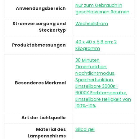
‎Nur zum Gebrauch in
Anwendungsbereich
geschlossenen Räumen
Stromversorgung und
‎Wechselstrom
Steckertyp
‎40 x 40 x 5.8 cm; 2
Produktabmessungen
Kilogramm
‎30 Minuten
Timerfunktion,
Nachtlichtmodus,
Speicherfunktion,
Besonderes Merkmal
Einstellbare 3000K-
6000K Farbtemperatur,
Einstellbare Helligkeit von
100%-10%
Art der Lichtquelle
Material des
‎Silica gel
Lampenschirms