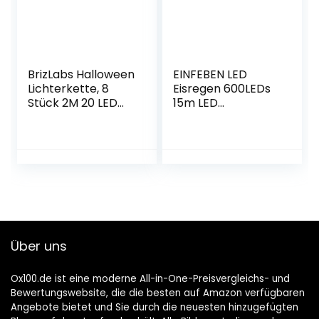
Lichterkette für
rbeit, Bar(Grau)
Party,
Weihnachten,
Garten
BrizLabs Halloween
EINFEBEN LED
Lichterkette, 8
Eisregen 600LEDs
Stück 2M 20 LED
15m LED
Micro Batterie
Lichterkette
Lichterketten
Außen&innen LED
Silberdraht Innen
Lichterkettenvorh
Sterne
ang mit 8 Modi,
Beleuchtung für
IP44 Wasserdicht
Weihnachtsfeier
Deko für
Zimmer Balkon
Weihnachten,
Erntedankfest
Partydekoration,
Hochzeit DIY
Innenbeleuchtung,
Über uns
Dekoration, Lila
Warmweiß
Ox100.de ist eine moderne All-in-One-Preisvergleichs- und
Bewertungswebsite, die die besten auf Amazon verfügbaren
Angebote bietet und Sie durch die neuesten hinzugefügten