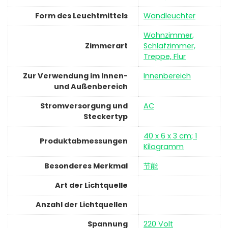
Form des Leuchtmittels
‎Wandleuchter
‎Wohnzimmer,
Zimmerart
Schlafzimmer,
Treppe, Flur
Zur Verwendung im Innen-
‎Innenbereich
und Außenbereich
Stromversorgung und
‎AC
Steckertyp
‎40 x 6 x 3 cm; 1
Produktabmessungen
Kilogramm
Besonderes Merkmal
‎节能
Art der Lichtquelle
Anzahl der Lichtquellen
Spannung
‎220 Volt