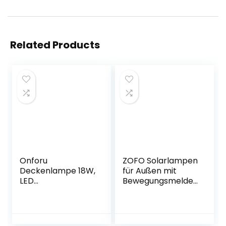
Related Products
Onforu
ZOFO Solarlampen
Deckenlampe 18W,
für Außen mit
LED
Bewegungsmelder,
Deckenleuchte
Solar Led Strahler,
IP54 Wasserdicht,
Verstellbaren
1800LM 6000K
Solar
Kaltweiß
Aussenleuchte für