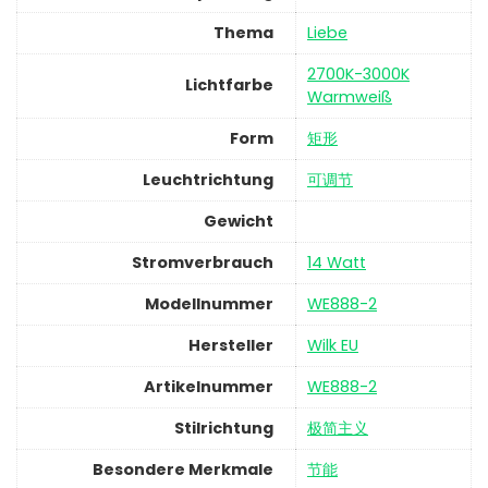
Thema
‎Liebe
‎2700K-3000K
Lichtfarbe
Warmweiß
Form
‎矩形
Leuchtrichtung
‎可调节
Gewicht
Stromverbrauch
‎14 Watt
Modellnummer
‎WE888-2
Hersteller
‎Wilk EU
Artikelnummer
‎WE888-2
Stilrichtung
‎极简主义
Besondere Merkmale
‎节能