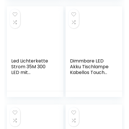
Badezimmer
den Außenbereich,
Lampe, CRI über
Superhelle 1800LM,
90 Küchenlampe
5000K, IP65
für Bad
Wasserdichte
Wohnzimmer
Solar-
Schlafzimmer
Sicherheitsleuchte
Küche, Rund
Ø24cm
Led Lichterkette
Dimmbare LED
Strom 35M 300
Akku Tischlampe
LED mit
Kabellos Touch
Fernbedienung
Aufladbare
Timer
Tragbare
Merkfunktion
Tischleuchte und 8
Lichterkette
Farben verfügbar
Steckdose IP65
IP54 Wasserdichte
Wasserdicht für
Metall Outdoor
Innen und
Tischleuchte für
Außen,Niederspan
Restaurant,
nung, Warmweiß
Schlafzimmer,