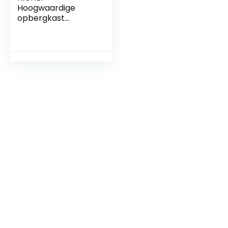
Hoogwaardige
opbergkast
keukenorganizer –
set van 8 (4 grote,
4 kleine
compartimenten)
opbergruimte voor
koelkast, kasten,
planken,
spoelbakken,
cosmetica,
kantoormateriaal,
gereedschapsorga
nizer – BPA-vrij