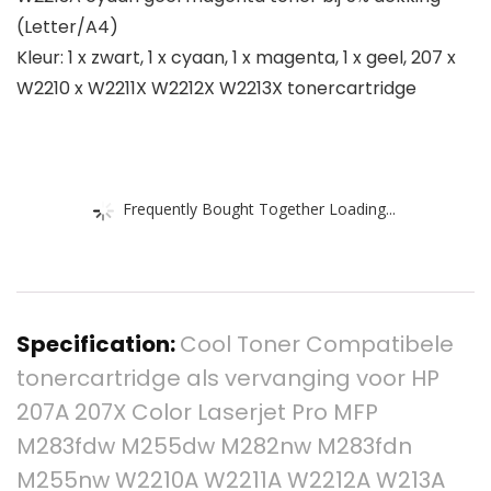
(Letter/A4)
Kleur: 1 x zwart, 1 x cyaan, 1 x magenta, 1 x geel, 207 x
W2210 x W2211X W2212X W2213X tonercartridge
Frequently Bought Together Loading...
Specification:
Cool Toner Compatibele
tonercartridge als vervanging voor HP
207A 207X Color Laserjet Pro MFP
M283fdw M255dw M282nw M283fdn
M255nw W2210A W2211A W2212A W213A