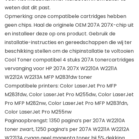
weten dat dit past.
Opmerking: onze compatibele cartridges hebben
geen chips. Haal de originele OEM 207A 207X-chip uit
en installeer deze op ons product. Gebruik de
installatie-instructies en gereedschappen die wij ter
beschikking stellen om de chipinstallatie te voltooien
Cool Toner compatibel 4 stuks 207A tonercartridges
vervanging voor HP 207A 207X W2210A W2211A
W2212A W2213A MFP M283fdw toner
Compatibele printers: Color LaserJet Pro MFP
M283fdw, Color LaserJet Pro M255dw, Color LaserJet
Pro MFP M282nw, Color LaserJet Pro MFP M283fdn,
Color LaserJet Pro M255nw
Paginaopbrengst: 1350 pagina’s per 207A W2210A
toner zwart, 1250 pagina’s per 207A W2211A W2212A
W2213A cyaan geel magenta toner bij 5% dekking