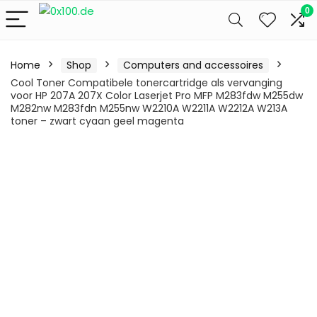
0
Home
Shop
Computers and accessoires
Cool Toner Compatibele tonercartridge als vervanging
voor HP 207A 207X Color Laserjet Pro MFP M283fdw M255dw
M282nw M283fdn M255nw W2210A W2211A W2212A W213A
toner – zwart cyaan geel magenta