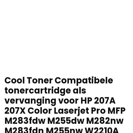
Cool Toner Compatibele
tonercartridge als
vervanging voor HP 207A
207X Color Laserjet Pro MFP
M283fdw M255dw M282nw
M283fdn M255nw W2210A