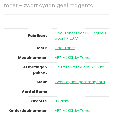
toner – zwart cyaan geel magenta
‎‎Cool Toner (Not HP Original)
Fabrikant
pour HP 207A
Merk
‎Cool Toner
Modelnummer
‎MFP M283fdw Toner
Afmetingen
‎32.4 x 17.6 x 17.4 cm; 2.55 kg
pakket
Kleur
‎Zwart cyaan geel magenta
Aantal items
Grootte
‎‎4 Packs
Onderdeelnummer
‎MFP M283fdw Toner