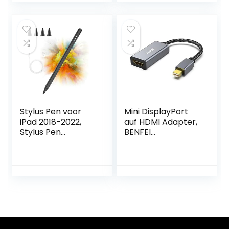
3152CDW
stootvaste
3170CDW
beschermhoes
3150CDW 3140CW,
met transparante
MFC 9332CDW
harde schaal op
9340CDW
de achterkant,
9142CDN
roségoud
9342CDW
9140CDN, DCN
9140CDN 022CDW
9020CDW
Stylus Pen voor
Mini DisplayPort
iPad 2018-2022,
auf HDMI Adapter,
Stylus Pen
BENFEI
Compatibel met
Thunderbolt auf
Apple iPad
HDMI Adapter Für
9/8/7/6th, iPad
MacBook Air/Pro,
Mini 6/5th, iPad Air
Microsoft Surface
4/3th, iPad Pro
Pro/Dock, Monitor,
11”/12,9”,
Projektor usw.
capacitieve pen
[Aluminum Alloy]
met 4
reservepunten,