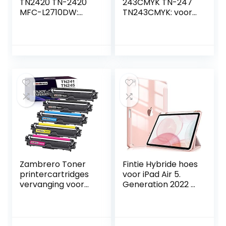
TN2420 TN-2420
243CMYK TN-247
MFC-L2710DW:
TN243CMYK: voor
voor toner Brother
toner Brother MFC
MFC L2710DW HL-
L3750CDW MFC-
L2350DW MFC-
L3750CDW DCP-
L2710DN HL-L2310D
L3550CDW MFC-
DCP-L2530DW
L3770CDW HL-
MFC-L2750DW
L3210CW HL-
DCP-L2510D MFC-
L3230CDW MFC-
L2730DW HL-
L3710CW MFC-
L2375DW DCP-
L3730CDN TN243 –
L2550DN TN 2420
zwart cyaan geel
2410 TN2410 Tray
magenta
Zambrero Toner
Fintie Hybride hoes
printercartridges
voor iPad Air 5.
vervanging voor
Generation 2022 /
Brother TN241
iPad Air 4.
TN245 TN-241 TN-
Generation 2020
245 voor Brother
10,9 inch met
HL-3142CW
penhouder –