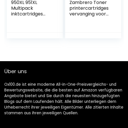
950XL 951XL
Zambrero Toner
Multipack
printercartridges
inktcartridges
vervanging voor
hoge opbrengst
Brother TN241
compatibel met
TN245 TN-241 TN-
HP 950 951 XL
245 voor Brother
inktcartridge
HL-3142CW
Officejet Pro 8100
3152CDW
8610 8620 8600
3170CDW
8615 8625 8660
3150CDW 3140CW,
276dw 251dw (4-
MFC 9332CDW
pack, zwart,
9340CDW
Über uns
cyaan, magenta,
9142CDN
geel)
9342CDW
9140CDN, DCN
Ox100.de ist eine moderne All-in-One-Preisvergleichs- und
9140CDN 022CDW
Bewertungswebsite, die die besten auf Amazon verfügbaren
9020CDW
Angebote bietet und Sie durch die neuesten hinzugefügten
Blogs auf dem Laufenden hält. Alle Bilder unterliegen dem
Urheberrecht ihrer jeweiligen Eigentümer. Alle zitierten Inhalte
stammen aus ihren jeweiligen Quellen.