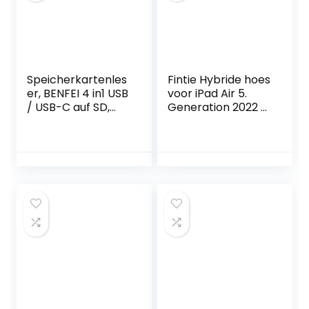
Palm Rejection
(zwart)
Speicherkartenles
Fintie Hybride hoes
er, BENFEI 4 in1 USB
voor iPad Air 5.
/ USB-C auf SD,
Generation 2022 /
Micro SD, MS, CF-
iPad Air 4.
Kartenleseradapt
Generation 2020
er
10,9 inch met
penhouder –
stootvaste
beschermhoes
met transparante
harde schaal op
de achterkant,
roségoud