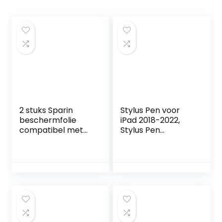
2 stuks Sparin
Stylus Pen voor
beschermfolie
iPad 2018-2022,
compatibel met
Stylus Pen
Samsung Galaxy
Compatibel met
Tab A8 10,5 inch,
Apple iPad
gehard glasfolie
9/8/7/6th, iPad
voor Galaxy Tab
Mini 6/5th, iPad Air
A8 2022, 9H
4/3th, iPad Pro
hardheid, met
11”/12,9”,
frameinstallatiehul
capacitieve pen
p
met 4
reservepunten,