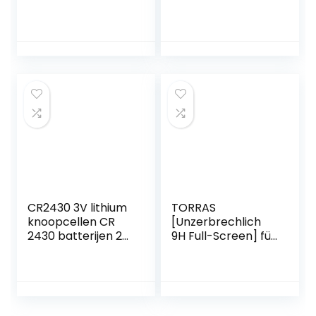
Ladegerät mit
W fast-adapter, 3-
iPhone Ladekabel
in-1 draadloze
Original 2M, iPhone
oplader,
Schnellladekebel
compatibel met
Netzteil Stecker
iPhone-
mit Lightning Kabel
14/13/12/11/Pro/SE/
for iPhone 14/13
X/XS/XR/8 Apple
Pro Max/13 Mini/12
Watch
Pro/11/XS/iPad
8/7/6/SE/SE/5/4/
3/2, Air Pods Pro
CR2430 3V lithium
TORRAS
knoopcellen CR
[Unzerbrechlich
2430 batterijen 20
9H Full-Screen] für
stuks 【5 jaar
Panzerglas für
garantie 】 (2430-
iPhone 11 [Top
20)
Bruchsicher
Schutz] SGS-
Zertifizierung auf