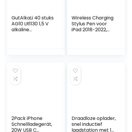
GutAlkaLi 40 stuks
Wireless Charging
AG10 LR1130 1,5 V
Stylus Pen voor
alkaline
iPad 2018-2022,
knoopcelbatterije
Apple Pencil met
n zonder kwik
Palm Rejection,
Helling,
Magnetische iPad
Pencil, iPad Pen
voor iPad
6/7/8/9/10, iPad
Mini 5/6, iPad Air
3/4/5, iPad Pro
11″/12,9″
2Pack iPhone
Draadloze oplader,
Schnellladegerät,
snel inductief
20W USB C
laadstation met 18