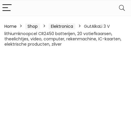
Home
Shop
Elektronica
GutAlkaLi 3 V
lithiumknoopcel CR2450 batterijen, 20 votiefkaarsen,
theelichtjes, video, computer, rekenmachine, IC-kaarten,
elektrische producten, zilver