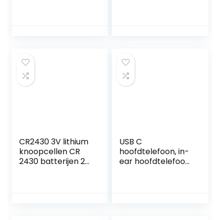
Panzerglas für
MFi-
iPhone 11 [Top
gecertificeerde
Bruchsicher
powerbank, klein,
Schutz] SGS-
compatibel met
Zertifizierung auf
iPhone14/14
[Militärniveau] aus
Pro/iPhone 13/13
DE Dauerhaft 9H
Pro/13 Pro
Glas iPhone 11 Folie
Max/12/12 Pro/12
Diamant-Schild,
Pro Max/11
GlassGo
Pro/XR/X/8/Plus,
iPod, Airpods
CR2430 3V lithium
USB C
knoopcellen CR
hoofdtelefoon, in-
2430 batterijen 20
ear hoofdtelefoon,
stuks 【5 jaar
USB C-aansluiting,
garantie 】 (2430-
magnetische USB
20)
C-headset met
microfoon,
hoofdtelefoon