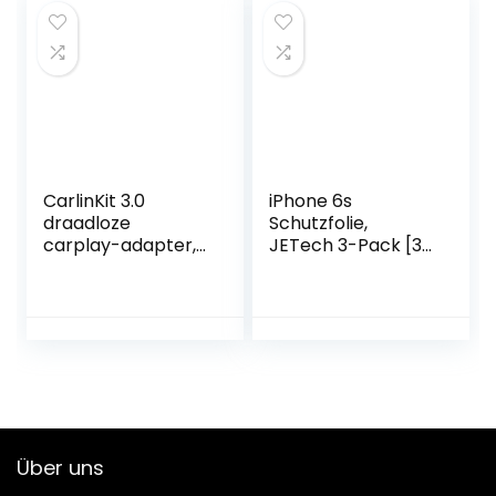
voor Samsung A53,
S20, Fe, S21, S22,
iPad Pro 2021,
Huawei p40, p30,
Google Pixel
Xiaomi enz
CarlinKit 3.0
iPhone 6s
draadloze
Schutzfolie,
carplay-adapter,
JETech 3-Pack [3D
geschikt voor
Touch
auto’s met car
Kompatibel]
play-functie, voor
iPhone 6s 4.7
VW, Volvo, Renault,
Gehärtetem Glas
Ford, Opel, Audi,
Panzersglas
Citroën, Kia,
Hartglas
Porsche upgrade
Schutzfolie
draadloze carplay,
Displayschutzfolie
ondersteunt online
Displayschutz
Über uns
firmware-update
Screen Protector
Retail-Verpackung