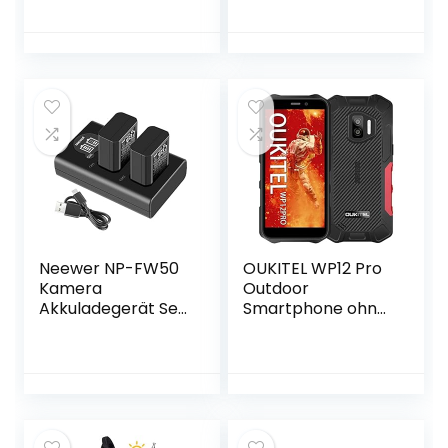
Taschen Film
Funksteuerung
Kamera 6K 4K mit
Kohlefaser Slider,
Typ-C USB
unterstützt
Adapter,
Videomodus,
funktioniert nur
Zeitraffer
mit LP-E6/E6N
Fotografie,
Akku (Batterie
Horizontal,
Nicht im
Verfolgungs und
Lieferumfang
120° Panorama
enthalten)
Aufnahme (ER1-
100)
Neewer NP-FW50
OUKITEL WP12 Pro
Kamera
Outdoor
Akkuladegerät Set
Smartphone ohne
für Sony A6000
Vertrag,Android 11
A6500 A6300 A7
Outdoor
A7II A7RII A7SII A7S
Handy,4GB+64GB,
A7S2 A7R A7R2
Dual SIM 4G,IP68
RX10 Serie
IP69K
(Ersatzakkus mit
Wasserdichter,400