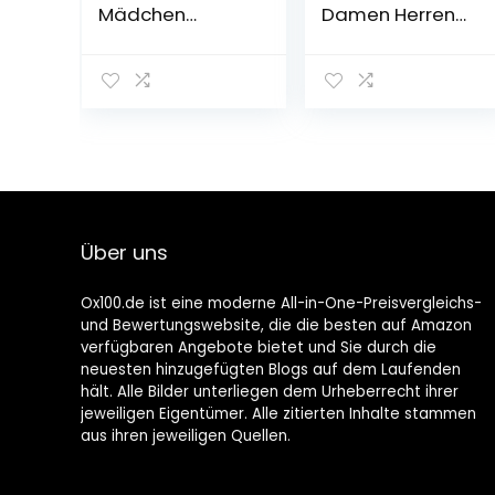
Mädchen
Damen Herren
Jungen
Leichte
Winterschuhe
hüttenschuhe
Warm Gefüttert
rutschfest
Winterboots
Flache
Outdoor
Pantoffeln
rutschfeste
Home Cozy
Schneestiefel
Slippers Unisex
Kinder
Über uns
Ox100.de ist eine moderne All-in-One-Preisvergleichs-
und Bewertungswebsite, die die besten auf Amazon
verfügbaren Angebote bietet und Sie durch die
neuesten hinzugefügten Blogs auf dem Laufenden
hält. Alle Bilder unterliegen dem Urheberrecht ihrer
jeweiligen Eigentümer. Alle zitierten Inhalte stammen
aus ihren jeweiligen Quellen.