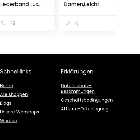
Lederband Luxus
Damen,Leicht
Quarzuhren
Schultertasche
wasserdichte
Damen Gross
Mode Kreative
und Sanft
Armbanduhr für
Handtasche mit
Damen
2
Mädchen
Schulterriemen
Damen
Schnelllinks
Erklärungen
Home
Datenschutz-
Bestimmungen
Alle shoppen
Geschäftsbedingungen
Blogs
Affiliate-Offenlegung
Unsere Webshops
Werben