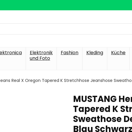
lektronica
Elektronik
Fashion
Kleding
Küche
und Foto
eans Real X Oregon Tapered K Stretchhose Jeanshose Sweath
MUSTANG Her
Tapered K St
Sweathose D
Blau Schwarz