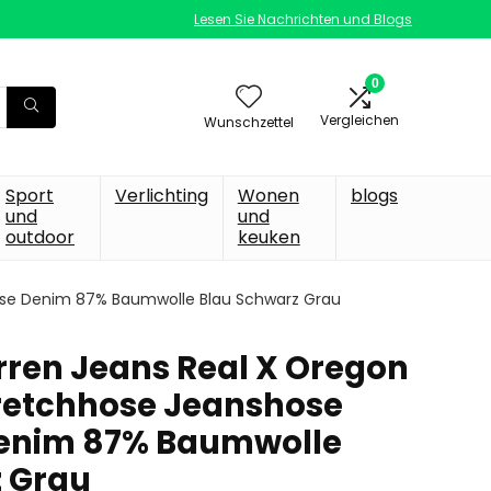
Lesen Sie Nachrichten und Blogs
0
Vergleichen
Wunschzettel
Sport
Verlichting
Wonen
blogs
und
und
outdoor
keuken
ose Denim 87% Baumwolle Blau Schwarz Grau
ren Jeans Real X Oregon
retchhose Jeanshose
enim 87% Baumwolle
 Grau