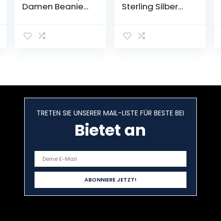
Damen Beanie
Sterling Silber
Mütze | Herren
Rosegold,
Feinstrick Beanie
Unendlichkeit
| für Frauen
Herz Armbänder
Männer Unisex |
Kristallen
Cuffed Hats
Verstellbar
Weich & Warm
Armkette
Valentinstag
Muttertag
Geburtstags
Weihnachten
TRETEN SIE UNSERER MAIL-LISTE FÜR BESTE BEI
Geschenk für Sie
Bietet an
Frauen Freundin
mama