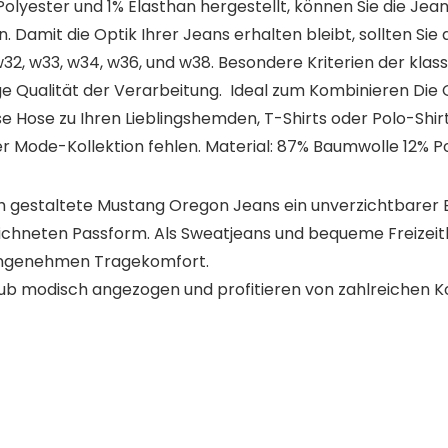
Polyester und 1% Elasthan hergestellt, können Sie die Je
amit die Optik Ihrer Jeans erhalten bleibt, sollten Sie 
w32, w33, w34, w36, und w38. Besondere Kriterien der klas
ge Qualität der Verarbeitung. Ideal zum Kombinieren Die
e Hose zu Ihren Lieblingshemden, T-Shirts oder Polo-Sh
ner Mode-Kollektion fehlen. Material: 87% Baumwolle 12% P
ch gestaltete Mustang Oregon Jeans ein unverzichtbarer 
ichneten Passform. Als Sweatjeans und bequeme Freizeith
angenehmen Tragekomfort.
Urlaub modisch angezogen und profitieren von zahlreichen