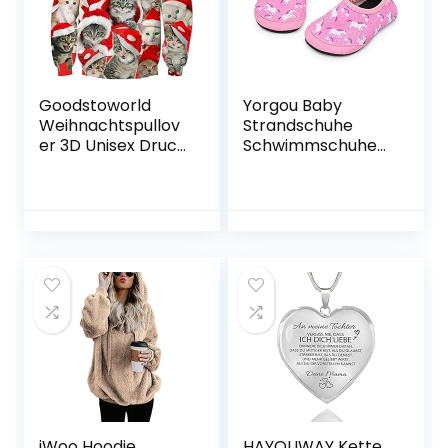
Weihnachten
Geschenk für Sie
Frauen Freundin
mama
Goodstoworld
Yorgou Baby
Weihnachtspullov
Strandschuhe
er 3D Unisex Druck
Schwimmschuhe
Pullover
Badeschuhe
Weihnachten
Wasserschuhe
Pullover Ugly
Schnelltrocknende
Christmas
Aquaschuhe
Sweater
rutschfest Barfuss
Schuh für Kinder
Beach Pool
iWoo Hoodie
HAYOUWAY Kette