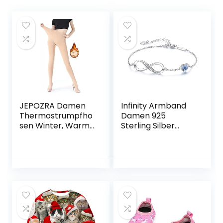
JEPOZRA Damen
Infinity Armband
Thermostrumpfho
Damen 925
sen Winter, Warm
Sterling Silber
Samt, Blickdicht,
Rosegold,
Schwarz und
Unendlichkeit Herz
Naturfarben.
Armbänder
Kristallen
Verstellbar
Armkette
Valentinstag
Muttertag
Geburtstags