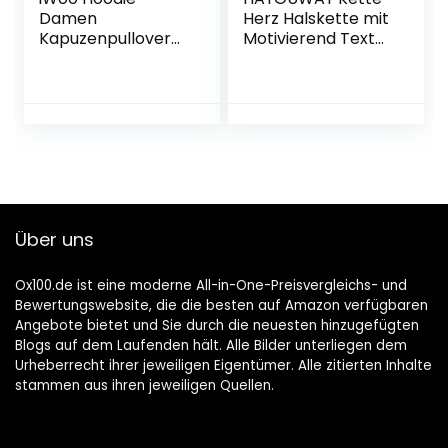
Damen
Herz Halskette mit
Kapuzenpullover
Motivierend Text
Teddy-Fleece
An Meine Tochter
Pullover Herbst
Damen Mädchen,
Winter Warm
Mutter Tochter
Oberteil Langarm
Kette Herz
Einfarbig Casual
Anhänger
Sweatshirt
Inspirierende
Geburtstag
Weihnachten
Geschenke für
Über uns
Unsere Tochter
von Mama Papa
Ox100.de ist eine moderne All-in-One-Preisvergleichs- und
Bewertungswebsite, die die besten auf Amazon verfügbaren
Angebote bietet und Sie durch die neuesten hinzugefügten
Blogs auf dem Laufenden hält. Alle Bilder unterliegen dem
Urheberrecht ihrer jeweiligen Eigentümer. Alle zitierten Inhalte
stammen aus ihren jeweiligen Quellen.