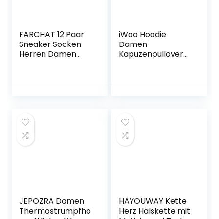
FARCHAT 12 Paar
iWoo Hoodie
Sneaker Socken
Damen
Herren Damen
Kapuzenpullover
Schwarz Weiß
Teddy-Fleece
Grau Kurzsocken
Pullover Herbst
Sportsocken
Winter Warm
Baumwollesocken
Oberteil Langarm
Unisex
Einfarbig Casual
Sweatshirt
JEPOZRA Damen
HAYOUWAY Kette
Thermostrumpfho
Herz Halskette mit