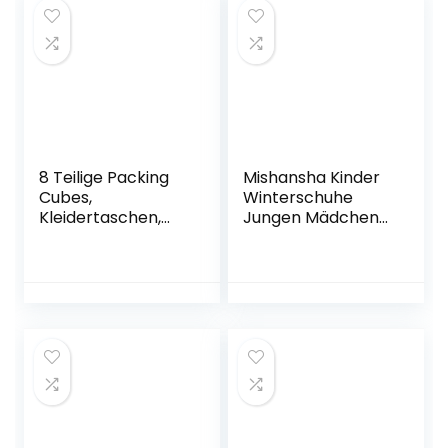
8 Teilige Packing
Mishansha Kinder
Cubes,
Winterschuhe
Kleidertaschen,
Jungen Mädchen
Koffer Organizer
Gefüttert Boots
für Urlaub und
Reisen, Packwürfel
Set Reise Würfel,
Ordnungssystem
für Koffer – Beige