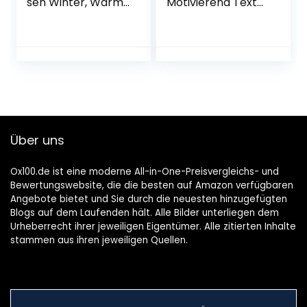
sen Winter, Warm
Motivierend Text
Samt, Blickdicht,
An Meine Tochter
Schwarz und
Damen Mädchen,
Naturfarben.
Mutter Tochter
Kette Herz
Anhänger
Inspirierende
Geburtstag
Weihnachten
Geschenke für
Über uns
Unsere Tochter
von Mama Papa
Ox100.de ist eine moderne All-in-One-Preisvergleichs- und
Bewertungswebsite, die die besten auf Amazon verfügbaren
Angebote bietet und Sie durch die neuesten hinzugefügten
Blogs auf dem Laufenden hält. Alle Bilder unterliegen dem
Urheberrecht ihrer jeweiligen Eigentümer. Alle zitierten Inhalte
stammen aus ihren jeweiligen Quellen.