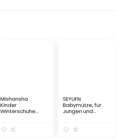
Mishansha
SEYUFN
Kinder
Babymütze, für
Winterschuhe
Jungen und
Jungen
Mädchen,
Mädchen
gestrickte
Gefüttert Boots
Hündchen für
Babys und