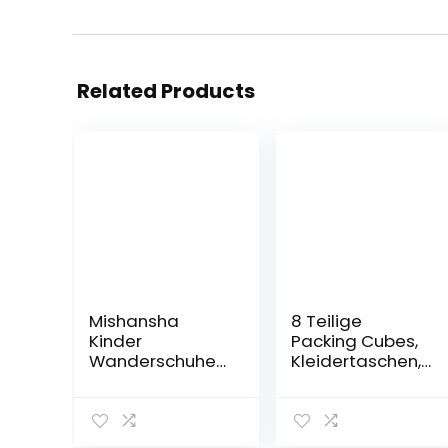
Related Products
Mishansha
8 Teilige
Kinder
Packing Cubes,
Wanderschuhe
Kleidertaschen,
rutschfest Leicht
Koffer Organizer
Trekking
für Urlaub und
Wanderstiefel
Reisen,
für Jungen
Packwürfel Set