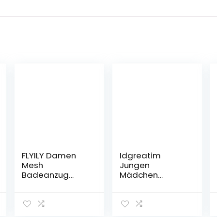
FLYILY Damen
Idgreatim
Mesh
Jungen
Badeanzug
Mädchen
Zweiteilig
Hoodie 3D Print
Badeanzüge
Kapuzenpullover
Elegantes
Sweatshirts Mit
Sportlich Tankini
Kapuze Pullover