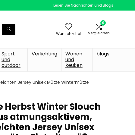
Lesen Sie Nachrichten und Blogs
0
Vergleichen
Wunschzettel
Sport
Verlichting
Wonen
blogs
und
und
outdoor
keuken
leichten Jersey Unisex Mütze Wintermütze
 Herbst Winter Slouch
aus atmungsaktivem,
eichten Jersey Unisex