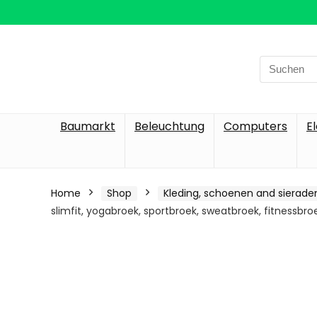
Search
for:
Baumarkt
Beleuchtung
Computers
E
Home
Shop
Kleding, schoenen and sierade
slimfit, yogabroek, sportbroek, sweatbroek, fitnessbr