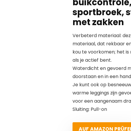
buikcontrole,
sportbroek, 
met zakken
Verbeterd materiaal: dez
materiaal, dat rekbaar e
kou te voorkomen; het is n
als je actief bent.
Waterdicht en gevoerd me
doorstaan en in een han
Je kunt ook op besneeuwd
warme leggings zijn gevo
voor een aangenaam dra
Sluiting: Pull-on
AUF AMAZON PRÜFE