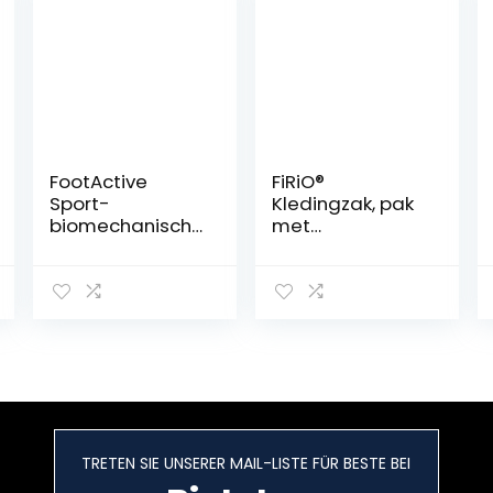
FootActive
FiRiO®
Sport-
Kledingzak, pak
biomechanische
met
Einlegesohlen
draaggreep en
für Sport und
schoenzak,
Freizeit. Perfekte
hoogwaardige
Unterstützung
kledingzakken
und Dämpfung
met ritssluiting,
für Fersen, Füße,
kledingtas,
Schienbeine und
zakelijk,
Rücken.
kledingbescher
mhoes,
kledinghoes
TRETEN SIE UNSERER MAIL-LISTE FÜR BESTE BEI
voor reizen en
opbergen, 2X