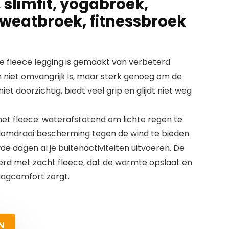
 slimfit, yogabroek,
sweatbroek, fitnessbroek
e fleece legging is gemaakt van verbeterd
n niet omvangrijk is, maar sterk genoeg om de
iet doorzichtig, biedt veel grip en glijdt niet weg
t fleece: waterafstotend om lichte regen te
domdraai bescherming tegen de wind te bieden.
e dagen al je buitenactiviteiten uitvoeren. De
erd met zacht fleece, dat de warmte opslaat en
agcomfort zorgt.
N