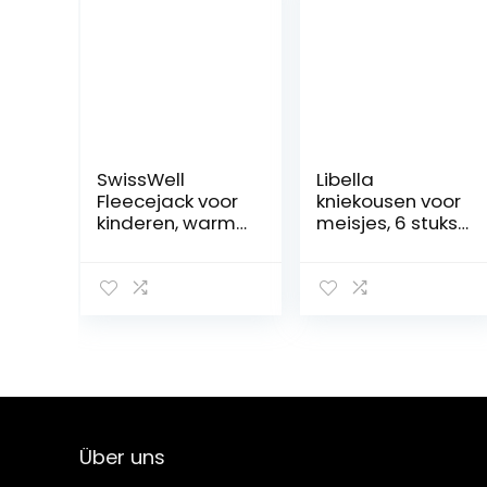
SwissWell
Libella
Fleecejack voor
kniekousen voor
kinderen, warme
meisjes, 6 stuks,
hoodie met
gebreide
fleecevoering
maillot,
meerkleurig, VA
27241
Über uns