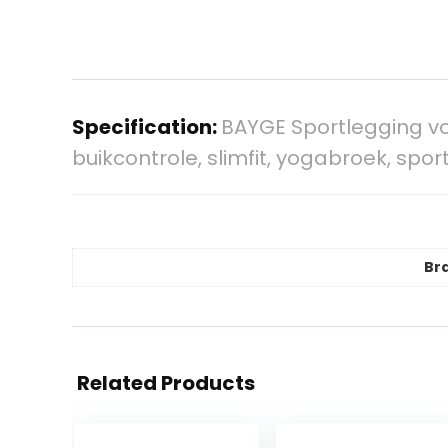
Specification:
BAYGE Sportlegging voo
buikcontrole, slimfit, yogabroek, sp
Br
Related Products