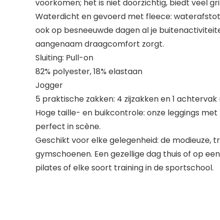
voorkomen; het is niet doorzichtig, biedt veel grip
Waterdicht en gevoerd met fleece: waterafstot
ook op besneeuwde dagen al je buitenactiviteit
aangenaam draagcomfort zorgt.
Sluiting: Pull-on
82% polyester, 18% elastaan
Jogger
5 praktische zakken: 4 zijzakken en 1 achtervak 
Hoge taille- en buikcontrole: onze leggings met h
perfect in scène.
Geschikt voor elke gelegenheid: de modieuze, tre
gymschoenen. Een gezellige dag thuis of op een 
pilates of elke soort training in de sportschool.