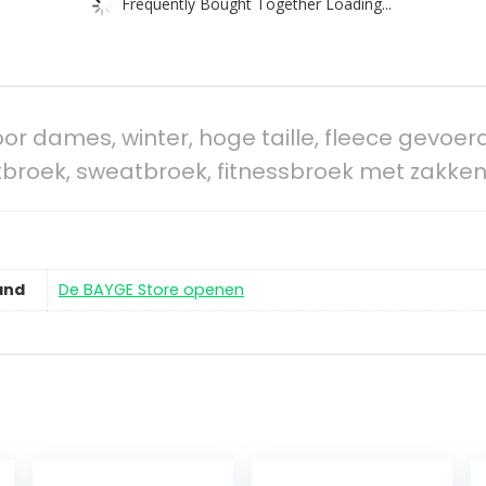
Frequently Bought Together Loading...
r dames, winter, hoge taille, fleece gevoerd
ortbroek, sweatbroek, fitnessbroek met zakke
and
De BAYGE Store openen