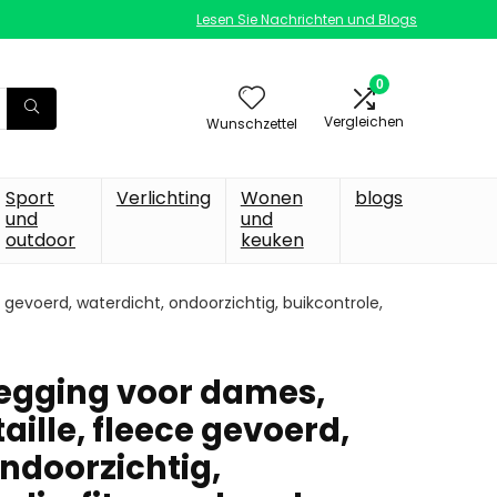
Lesen Sie Nachrichten und Blogs
0
Vergleichen
Wunschzettel
Sport
Verlichting
Wonen
blogs
und
und
outdoor
keuken
 gevoerd, waterdicht, ondoorzichtig, buikcontrole,
egging voor dames,
taille, fleece gevoerd,
ndoorzichtig,