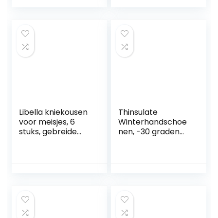
horlogekussen
koplampkap voor
uitneembaar,
kamperen, joggen
fluwelen voering,
en cadeaus voor
metalen sluiting,
mannen en
cadeau-idee, PU-
vrouwen, One-size
overtrek in zwart,
binnenvoering in
zwart JWB010B02
Libella kniekousen
Thinsulate
voor meisjes, 6
Winterhandschoe
stuks, gebreide
nen, -30 graden
maillot,
Celsius
meerkleurig, VA
skihandschoenen,
27241
waterdicht, warme
touchscreen-
thermohandschoe
nen, winddichte
fietshandschoene
n voor dames en