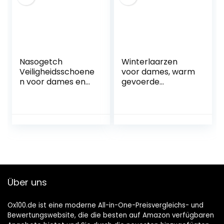
heren, voor
hardlopen, skiën,
wandelen, fietsen,
motorhandschoen
en
Nasogetch
Winterlaarzen
Veiligheidsschoene
voor dames, warm
n voor dames en
gevoerde
heren, stalen neus,
winterschoenen,
werkschoenen,
korte schacht met
sportief, ademend
blokhak, met
vetersluiting,
comfortabele
buitenlaarzen,
zwart, bruin, grijs,
EU 36-41
Über uns
Ox100.de ist eine moderne All-in-One-Preisvergleichs- und
Bewertungswebsite, die die besten auf Amazon verfügbaren