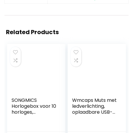
Related Products
SONGMICS
Wmcaps Muts met
Horlogebox voor 10
ledverlichting,
horloges,
oplaadbare USB-
horlogekast met
gebreide muts
glazen deksel,
met licht, warme
horlogekoffer,
wintermuts,