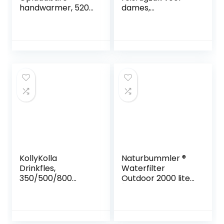
handwarmer, 5200
dames,
mAh, herbruikbare
handbagage,
elektrische
rugzak,
handwarmer,
wandelrugzak,
powerbank,
waterdichte
draagbaar, met
outdoor
vrije
sportrugzak,
warmtestanden
casual dagrugzak,
van 35-55 °C en
schooltas,
digitaal scherm,
geschikt voor
warmte voor
laptop van 14 inch
Raynauds outdoor
met USB-
wandelen
oplaadaansluiting,
schoenenvak
KollyKolla
Naturbummler ®
Drinkfles,
Waterfilter
350/500/800
Outdoor 2000 liter
ml/1/1,5 l, waterfles
[CO2-neutraal]
met
incl. karabijnhaak
tijdmarkeringen en
en verlengrietje,
filter, BPA-vrij,
doodt 99,999% van