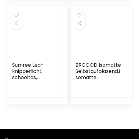
lekvrije sportfles,
alle bacteriën en
geschikt voor
ziektekiemen af,
koolzuur, voor
waterfilter,
kinderen, school,
outdoor, survival,
baby’s, fiets,
waterfilter,
fitness
camping
Sumree Led-
BRGOOD Isomatte
knipperlicht,
Selbstaufblasend,I
schooltas,
somatte
veiligheidslicht, set
Outdoor,Handpres
van 2, clip,
se
veiligheidslicht,
Aufblasbare,leicht
kinderwagen, licht,
e Rucksackmatte
looplicht,
für Wanderungen
huisdierlicht voor
zum Wandern auf
kinderen, rugzak,
Reisen,langlebige
honden,
wasserdichte
lichtgevende
Luftmatratze