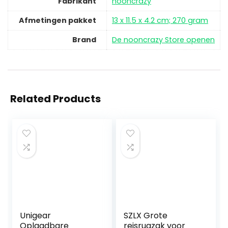
Fabrikant
‎nooncrazy
Afmetingen pakket
‎13 x 11.5 x 4.2 cm; 270 gram
Brand
De nooncrazy Store openen
Related Products
Unigear
SZLX Grote
Oplaadbare
reisrugzak voor