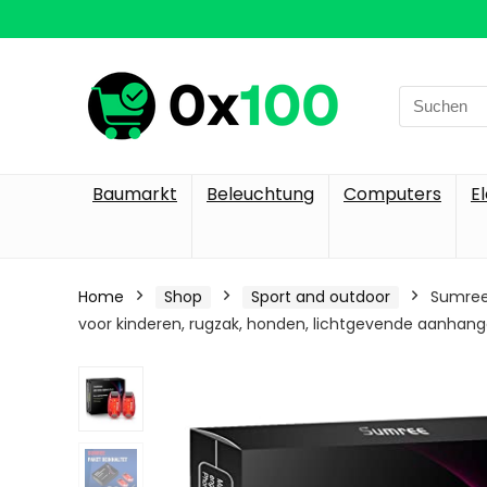
Search
for:
Baumarkt
Beleuchtung
Computers
E
Home
Shop
Sport and outdoor
Sumree L
voor kinderen, rugzak, honden, lichtgevende aanhange