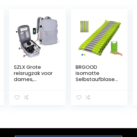
SZLX Grote
BRGOOD
reisrugzak voor
Isomatte
dames,
Selbstaufblasen
handbagage,
d,Isomatte
rugzak,
Outdoor,Handpr
wandelrugzak,
esse
waterdichte
Aufblasbare,leic
outdoor
hte
sportrugzak,
Rucksackmatte
casual
für
dagrugzak,
Wanderungen
schooltas,
zum Wandern