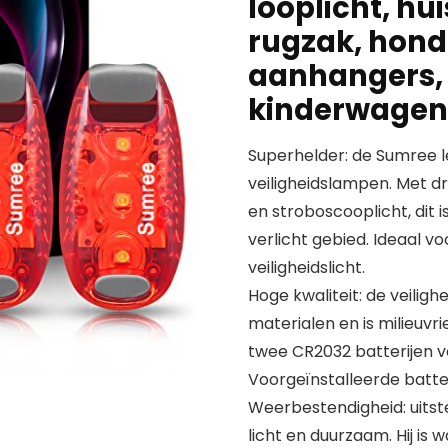
looplicht, hu
rugzak, hond
aanhangers, 
kinderwagen
Superhelder: de Sumree le
veiligheidslampen. Met dri
en stroboscooplicht, dit 
verlicht gebied. Ideaal vo
veiligheidslicht.
Hoge kwaliteit: de veili
materialen en is milieuvr
twee CR2032 batterijen v
Voorgeïnstalleerde batte
Weerbestendigheid: uitst
licht en duurzaam. Hij is