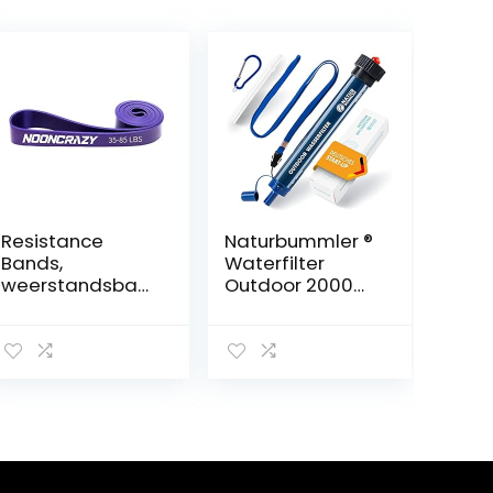
Resistance
Naturbummler ®
Bands,
Waterfilter
weerstandsban
Outdoor 2000
den met
liter [CO2-
deuranker en
neutraal] incl.
handgrepen,
karabijnhaak en
fitnessbanden
verlengrietje,
voor
doodt 99,999%
krachttraining,
van alle
training,
bacteriën en
fysiotherapie,
ziektekiemen af,
yoga voor
waterfilter,