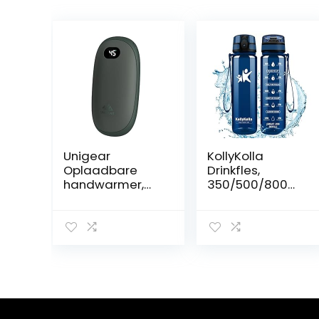
Unigear
KollyKolla
Oplaadbare
Drinkfles,
handwarmer,
350/500/800
5200 mAh,
ml/1/1,5 l,
herbruikbare
waterfles met
elektrische
tijdmarkeringen
handwarmer,
en filter, BPA-vrij,
powerbank,
lekvrije sportfles,
draagbaar, met
geschikt voor
vrije
koolzuur, voor
warmtestanden
kinderen, school,
van 35-55 °C en
baby’s, fiets,