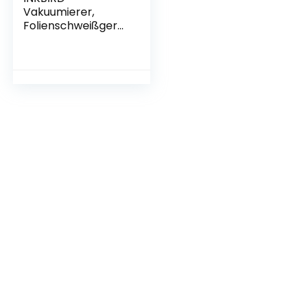
Vakuumierer,
Folienschweißgerät
für Sous-Vide
Kochen mit
Schneider, Trocken
und Feucht Modi,
hält Lebensmittel 8
x frisch,
Automatisches
Staubsaugen und
Versiegeln,
Vakuumbeutel
enthalten