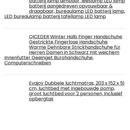
batterij lamp dimbaar, leeslamp LED lamp
batterij aangedreven opvouwbaar &
draagbaar, bureaulamp LED batterij lamp,
LED bureaulamp batterij tafellamp LED lamp
QICEDER Winter Halb Finger Handschuhe
Gestrickte Fingerlose Handschuhe
Warme Dehnbare Strickhandschuhe für
Herren Damen in Schwarz mit weichem
Innenfutter Geeinget Bürohandschuhe,
Computerschreiben
Evajoy Dubbele luchtmatras, 203 x 152 x 51
cm, luchtbed met ingebouwde pomp,
groot luchtbed voor 2 personen, inclusief
opbergtas