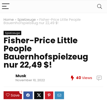
Home
»
Spielzeuge
»
Fisher-Price Little People
Bauernhofspielzeug nur 22,49 $!
Spielzeuge
Fisher-Price Little
People
Bauernhofspielzeug
nur 22,49 $!
Musk
40
Views
November 10, 2022
0
Save