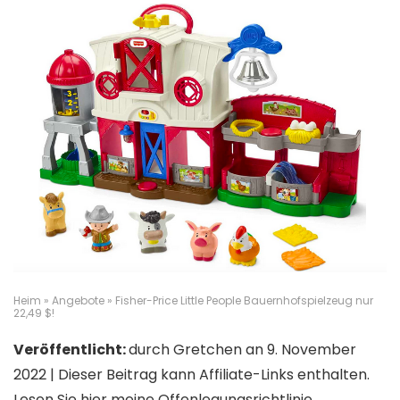
Heim
»
Angebote
» Fisher-Price Little People Bauernhofspielzeug nur
22,49 $!
Veröffentlicht:
durch
Gretchen
an
9. November
2022
| Dieser Beitrag kann Affiliate-Links enthalten.
Lesen Sie hier meine Offenlegungsrichtlinie.