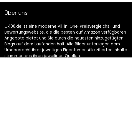
Über uns
Ox100.de ist eine moderne All-in-One-Preisvergleichs- und
Bewertungswebsite, die die besten auf Amazon verfügbaren
Angebote bietet und Sie durch die neuesten hinzugefügten
Blogs auf dem Laufenden hält. Alle Bilder unterliegen dem
Urheberrecht ihrer jeweiligen Eigentümer. Alle zitierten Inhalte
stammen aus ihren jeweiligen Quellen.
TRETEN SIE UNSERER MAIL-LISTE FÜR BESTE BEI
Bietet an