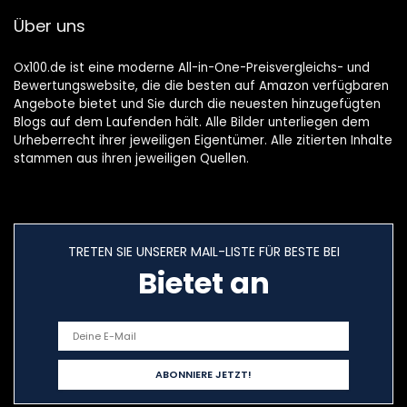
Staubsaugen und
Weihnachtssnhän
Über uns
Versiegeln,
ger mit 18 Frohe
Vakuumbeutel
Weihnachten
enthalten
Aufkleber
Ox100.de ist eine moderne All-in-One-Preisvergleichs- und
Bewertungswebsite, die die besten auf Amazon verfügbaren
Angebote bietet und Sie durch die neuesten hinzugefügten
Blogs auf dem Laufenden hält. Alle Bilder unterliegen dem
Urheberrecht ihrer jeweiligen Eigentümer. Alle zitierten Inhalte
stammen aus ihren jeweiligen Quellen.
TRETEN SIE UNSERER MAIL-LISTE FÜR BESTE BEI
Bietet an