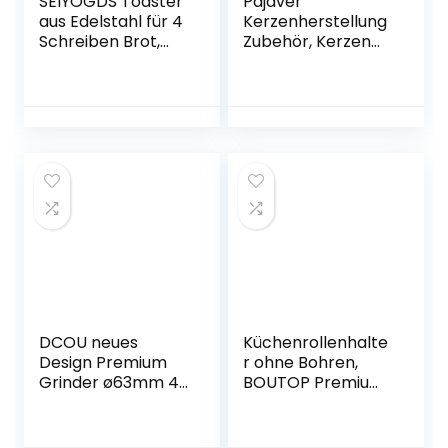
SEIYOGDS Toaster
Pajaver
aus Edelstahl für 4
Kerzenherstellung
Schreiben Brot,
Zubehör, Kerzen
Toastablett
Selber Machen
Toastregal
Set, 50
Camping Toaster
Kerzendochte für
mit faltbarem
Kerzen und Docht
Ständer, Ständer
Aufkleber, 4
Tragbarer Faltbar
Kerzenglas, 2
Toastständer für
Docht Zentrierung
Familien Outdoor
Gerät , 1
Gasherd Kocher
Wasserbad-
Picknick
Schmelzschale
Kein Sojawachs
DCOU neues
Küchenrollenhalte
Design Premium
r ohne Bohren,
Grinder ø63mm 4
BOUTOP Premium
Stück Mühle mit
Selbstklebender
Dreieck scharfen
Rollenpapierhalter
Zahn (Klassisch
aus 304 Edelstahl