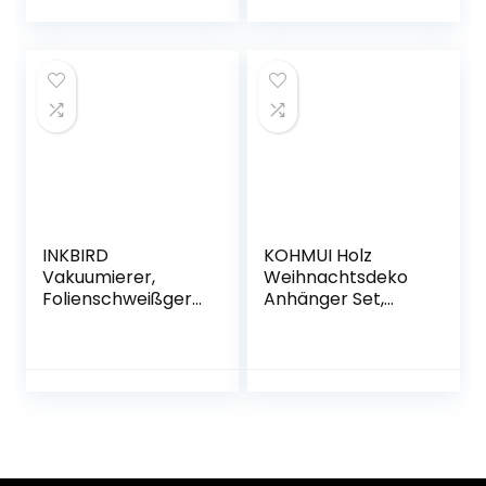
schwarz)
– Schwarz
INKBIRD
KOHMUI Holz
Vakuumierer,
Weihnachtsdeko
Folienschweißgerä
Anhänger Set,
t für Sous-Vide
Christbaumschmu
Kochen mit
ck
Schneider,
Weihnachtsbaums
Trocken und
chmuck,
Feucht Modi, hält
Baumschmuck
Lebensmittel 8 x
zum Hängen, 24
frisch,
Christbaum
Automatisches
Hirschkopf Rentier