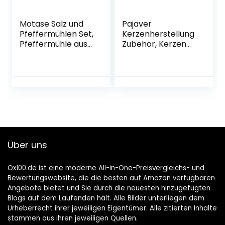
Motase Salz und
Pajaver
Pfeffermühlen Set,
Kerzenherstellung
Pfeffermühle aus
Zubehör, Kerzen
Holz und Keramik
Selber Machen
mit Extra
Set, 50
Untersetzer
Kerzendochte für
gefertigt | Small
Kerzen und Docht
mushroom Design
Aufkleber, 4
| verstellbare
Kerzenglas, 2
Grobheit |
Docht Zentrierung
Gewürzmühlen für
Gerät , 1
Salz, Pfeffer
Wasserbad-
Über uns
Schmelzschale
Kein Sojawachs
Ox100.de ist eine moderne All-in-One-Preisvergleichs- und
Bewertungswebsite, die die besten auf Amazon verfügbaren
Angebote bietet und Sie durch die neuesten hinzugefügten
Blogs auf dem Laufenden hält. Alle Bilder unterliegen dem
Urheberrecht ihrer jeweiligen Eigentümer. Alle zitierten Inhalte
stammen aus ihren jeweiligen Quellen.