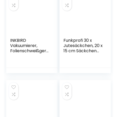
Schlafzimmer
Technologie,
290×140 (HxB)
Aluguss (Schwarz,
Weiß
24CM)
INKBIRD
Funkprofi 30 x
Vakuumierer,
Jutesäckchen, 20 x
Folienschweißgerä
15 cm Säckchen
t für Sous-Vide
Stoffbeutel mit
Kochen mit
Kordelzug,
Schneider,
Leinenbalkentasch
Trocken und
e Leinentasche für
Feucht Modi, hält
Schmuck
Lebensmittel 8 x
Geschenk
frisch,
(Naturfarben +
Automatisches
Weinrot)
Staubsaugen und
Versiegeln,
Vakuumbeutel
enthalten