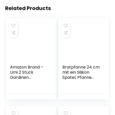
Related Products
Amazon Brand –
Bratpfanne 24 cm
Umi 2 Stück
mit ein Silikon
Gardinen
Spatel, Pfanne
Vorhänge
Induktionsgeeignet
Halbtransparente
, Langlebige
Voile mit Ösen
Antihaft-
Vorhang Sheer für
Beschichtung mit
Wohnzimmer
echten
Küche
Steinpartikeln,
Kinderzimmer
Thermo-Signal-