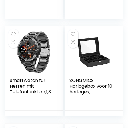
gestrickte
Geburtstag
Hündchen für
Muttertag Mama
Babys und
Geschenk Faultier
Kleinkinder, mit
Kuscheldecke
Fleece-Futter, 0-
Flauschig 51*59inch
36 Monate
Mütter
Smartwatch für
SONGMICS
Herren mit
Horlogebox voor 10
Telefonfunktion,1,32
horloges,
″ Zoll HD
horlogekast met
Farbdisplay
glazen deksel,
Armbanduhr
horlogekoffer,
Pulsmesser
horlogekussen
Schlafmonitor
uitneembaar,
Schrittzähler,Fitnes
fluwelen voering,