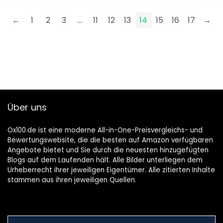
huisdierlicht voor
kinderen, rugzak,
←
1
2
3
…
11
12
13
14
15
16
17
→
honden,
lichtgevende
aanhangers,
katten, joggers,
kinderwagen
Über uns
Ox100.de ist eine moderne All-in-One-Preisvergleichs- und
Bewertungswebsite, die die besten auf Amazon verfügbaren
Angebote bietet und Sie durch die neuesten hinzugefügten
Blogs auf dem Laufenden hält. Alle Bilder unterliegen dem
Urheberrecht ihrer jeweiligen Eigentümer. Alle zitierten Inhalte
stammen aus ihren jeweiligen Quellen.