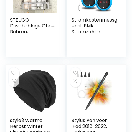
STEUGO
Stromkostenmessg
Duschablage Ohne
erät, BMK
Bohren,
Stromzähler
Duschablage 2er
Leistungsmessgerä
Pack mit 4 Haken,
t
Rostfreier Stahl
Energiekostenmess
Wandmontiertes
gerät
Badezimmer Regal
Strommessgerät
Bad ZubehöR,
Steckdose,
Shampoo
Leistungsmesser
Halterung für
Messgerät mit
Dusche
Größer LCD
Bildschirm,
Überlastsicherung
3680W (2pcs)
style3 Warme
Stylus Pen voor
Herbst Winter
iPad 2018-2022,