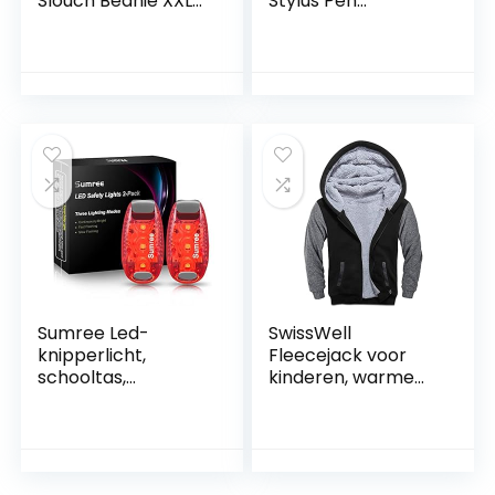
Slouch Beanie XXL
Stylus Pen
aus
Compatibel met
atmungsaktivem,
Apple iPad
feinem und
9/8/7/6th, iPad Mini
leichten Jersey
6/5th, iPad Air
Unisex Mütze
4/3th, iPad Pro
Wintermütze
11”/12,9”,
Einheitsgröße
capacitieve pen
met 4
reservepunten,
Palm Rejection
(zwart)
Sumree Led-
SwissWell
knipperlicht,
Fleecejack voor
schooltas,
kinderen, warme
veiligheidslicht, set
hoodie met
van 2, clip,
fleecevoering
veiligheidslicht,
kinderwagen, licht,
looplicht,