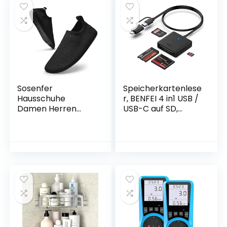
s Tracker 20
metalen sluiting,
Sportmodi
cadeau-idee, PU-
Smartwatch für iOS
overtrek in zwart,
Android
binnenvoering in
zwart JWB010B02
Sosenfer
Speicherkartenlese
Hausschuhe
r, BENFEI 4 in1 USB /
Damen Herren
USB-C auf SD,
Leichte
Micro SD, MS, CF-
hüttenschuhe
Kartenleseradapte
rutschfest Flache
r
Pantoffeln Home
Cozy Slippers
Unisex